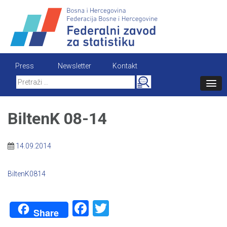
Skip
to
content
Press
Newsletter
Kontakt
Search
for:
BiltenK 08-14
14.09.2014
BiltenK0814
Facebook
Twitter
Share