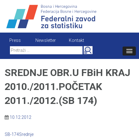
Skip
to
content
Press
Newsletter
Kontakt
Search
for:
SREDNJE OBR.U FBiH KRAJ
2010./2011.POČETAK
2011./2012.(SB 174)
10.12.2012
SB-174Srednje