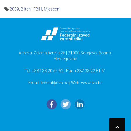
2009
,
Bilteni
,
FBiH
,
Mjesecni
Navigacija
članaka
Adresa: Zelenih beretki 26 | 71000 Sarajevo, Bosna i
Hercegovina
Tel: +387 33 20 64 52 | Fax: +387 33 22 61 51
Email:
fedstat@fzs.ba
| Web: www.fzs.ba