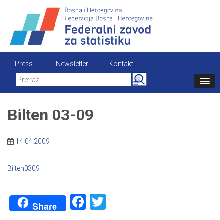
Skip
to
content
Press
Newsletter
Kontakt
Search
for:
Bilten 03-09
14.04.2009
Bilten0309
Facebook
Twitter
Share