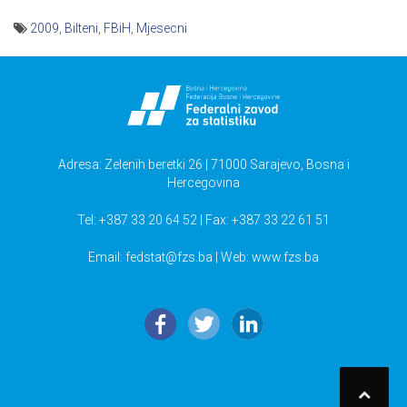
2009
,
Bilteni
,
FBiH
,
Mjesecni
Navigacija
članaka
Adresa: Zelenih beretki 26 | 71000 Sarajevo, Bosna i
Hercegovina
Tel: +387 33 20 64 52 | Fax: +387 33 22 61 51
Email:
fedstat@fzs.ba
| Web: www.fzs.ba