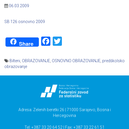
06.03.2009
SB 126 osnovno 2009
Facebook
Twitter
Share
Bilteni
,
OBRAZOVANJE
,
OSNOVNO OBRAZOVANJE
,
predškolsko
obrazovanje
Navigacija
članaka
Adresa: Zelenih beretki 26 | 71000 Sarajevo, Bosna i
Hercegovina
Tel: +387 33 20 64 52 | Fax: +387 33 22 61 51