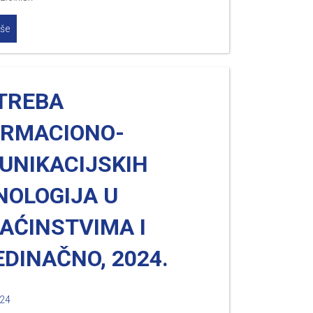
iše
TREBA
ORMACIONO-
UNIKACIJSKIH
NOLOGIJA U
AĆINSTVIMA I
DINAČNO, 2024.
024