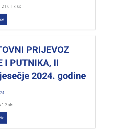
 21.6.1.xlsx
iše
TOVNI PRIJEVOZ
 I PUTNIKA, II
jesečje 2024. godine
024
.1.2.xls
iše