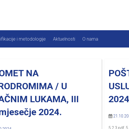
ifikacije i metodologije
Aktuelnosti
O nama
OMET NA
POŠ
RODROMIMA / U
USLU
AČNIM LUKAMA, III
2024
omjesečje 2024.
21.10.2
5.2.3.pdf 5.