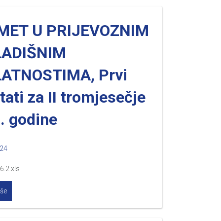
MET U PRIJEVOZNIM
LADIŠNIM
ATNOSTIMA, Prvi
tati za II tromjesečje
. godine
024
.6.2.xls
iše