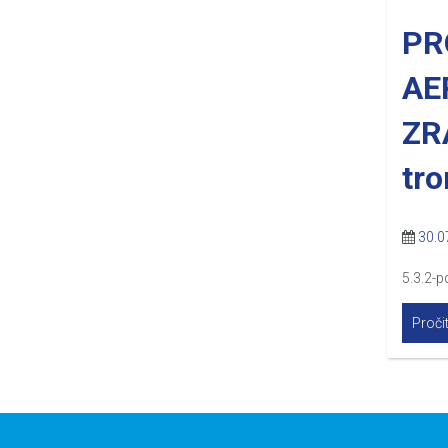
PR
AE
ZR
tr
30.0
5.3.2-p
Pročit