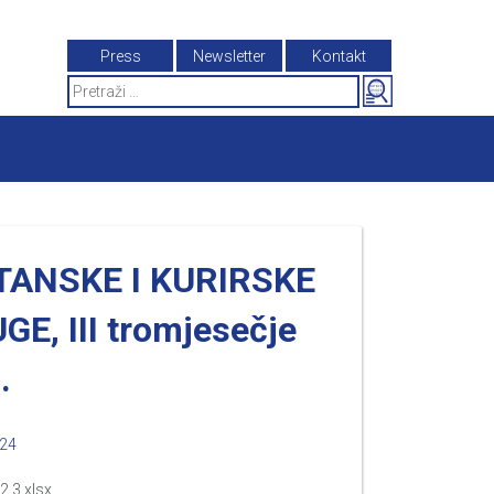
Press
Newsletter
Kontakt
Search
for:
TANSKE I KURIRSKE
GE, III tromjesečje
.
024
2.3.xlsx