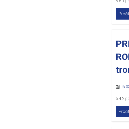
5.6.1.pd
Pročit
PR
RO
tro
05.0
5.4.2 p
Pročit