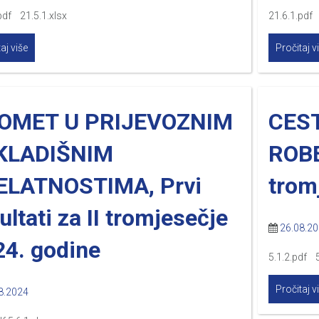
pdf 21.5.1.xlsx
21.6.1.pdf
aj više
Pročitaj v
OMET U PRIJEVOZNIM
CES
SKLADIŠNIM
ROBE
ELATNOSTIMA, Prvi
trom
ultati za II tromjesečje
26.08.2
24. godine
5.1.2.pdf 5
Pročitaj v
8.2024