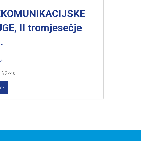
EKOMUNIKACIJSKE
GE, II tromjesečje
.
024
.8.2 -xls
iše