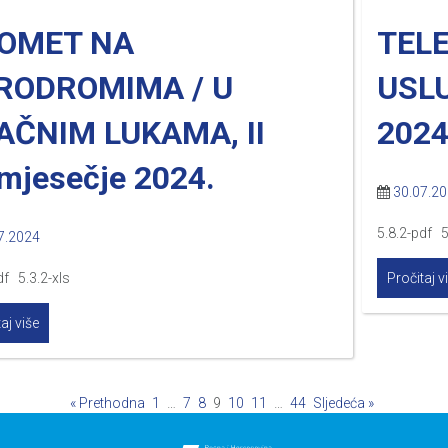
OMET NA
TEL
RODROMIMA / U
USLU
AČNIM LUKAMA, II
2024
omjesečje 2024.
30.07.2
5.8.2-pdf 5
7.2024
df 5.3.2-xls
Pročitaj v
aj više
« Prethodna
1
…
7
8
9
10
11
…
44
Sljedeća »