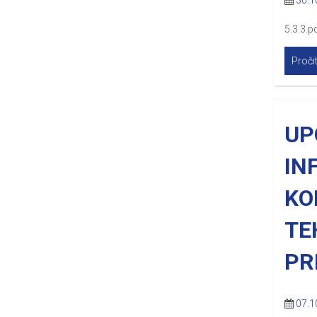
30.1
5.3.3.p
Pročit
UP
IN
KO
TE
PR
07.1