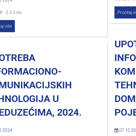
0.2024
df 5.3.3.xls
Pročitaj v
aj više
UPO
OTREBA
INF
FORMACIONO-
KOM
MUNIKACIJSKIH
TEH
HNOLOGIJA U
DOM
EDUZEĆIMA, 2024.
POJE
0.2024
07.10.2