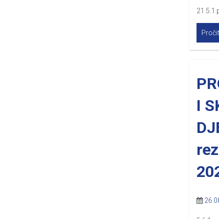
21.5.1.
Pročit
PR
I 
DJ
rez
20
26.0