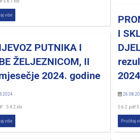
f 5.6.1.xls
aj više
PRO
I SK
IJEVOZ PUTNIKA I
DJEL
BE ŽELJEZNICOM, II
rezul
mjesečje 2024. godine
2024
8.2024
26.08.2
df 5.4.2 xls
5.6.2 .pdf 5
aj više
Pročitaj v