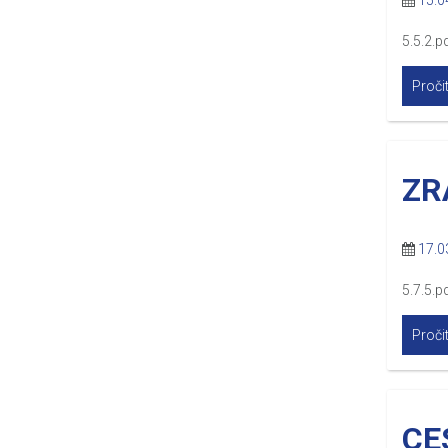
15.0
5.5.2.p
Pročit
ZR
17.0
5.7.5.p
Pročit
CE