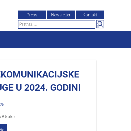
Press
Newsletter
Kontakt
Search
for:
EKOMUNIKACIJSKE
GE U 2024. GODINI
025
.8.5.xlsx
iše