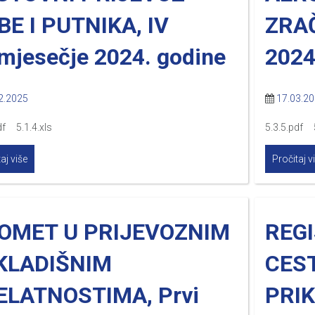
BE I PUTNIKA, IV
ZRA
mjesečje 2024. godine
2024
2.2025
17.03.2
df 5.1.4.xls
5.3.5.pdf 5
aj više
Pročitaj v
OMET U PRIJEVOZNIM
REG
SKLADIŠNIM
CES
ELATNOSTIMA, Prvi
PRI