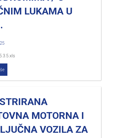
ČNIM LUKAMA U
.
025
.3.5.xls
iše
ISTRIRANA
TOVNA MOTORNA I
KLJUČNA VOZILA ZA