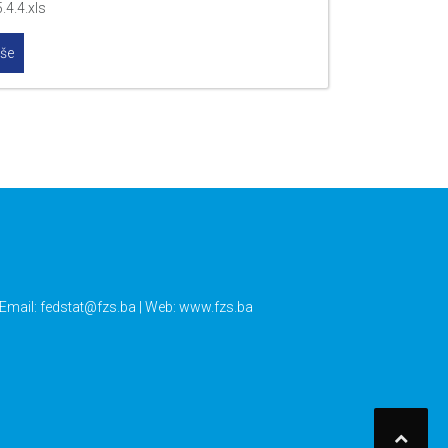
.4.4.xls
iše
 Email:
fedstat@fzs.ba
| Web: www.fzs.ba