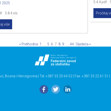
5.4.4.pdf 5
1.2025
df 5.8.4.xls
Pročitaj v
aj više
« Prethodna
1
…
5
6
7
8
9
…
44
Sljedeća »
vo, Bosna i Hercegovina | Tel: +387 33 20 64 52 | Fax: +387 33 22 61 51 |