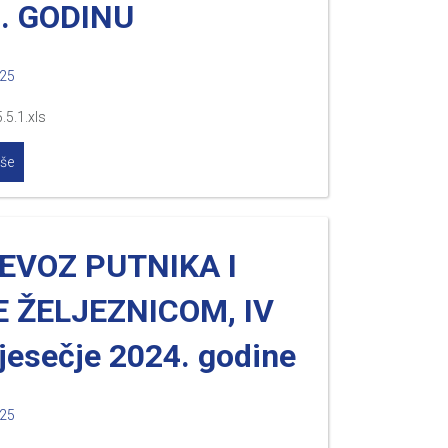
. GODINU
025
.5.1.xls
iše
EVOZ PUTNIKA I
 ŽELJEZNICOM, IV
jesečje 2024. godine
025