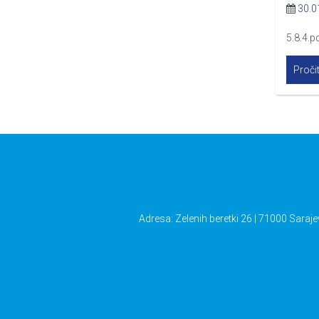
30.0
5.8.4.p
Pročit
Adresa: Zelenih beretki 26 | 71000 Saraje