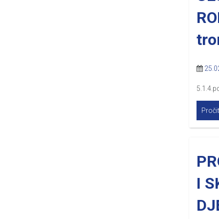
RO
tro
25.0
5.1.4.p
Pročit
PR
I 
DJ