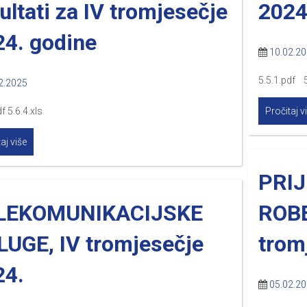
ultati za IV tromjesečje
2024
24. godine
10.02.2
5.5.1.pdf 5
2.2025
f 5.6.4.xls
Pročitaj v
aj više
PRIJ
LEKOMUNIKACIJSKE
ROBE
LUGE, IV tromjesečje
trom
24.
05.02.2