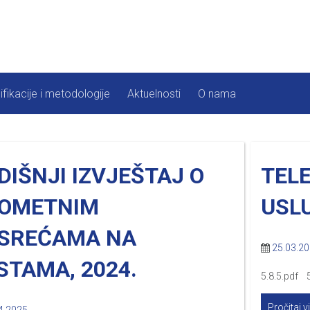
ifikacije i metodologije
Aktuelnosti
O nama
DIŠNJI IZVJEŠTAJ O
TEL
OMETNIM
USLU
SREĆAMA NA
25.03.2
STAMA, 2024.
5.8.5.pdf 5
Pročitaj v