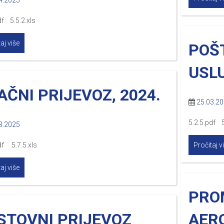
4.2025
df 5.5.2.xls
aj više
POŠ
USLU
AČNI PRIJEVOZ, 2024.
25.03.2
5.2.5.pdf 5
3.2025
df 5.7.5.xls
Pročitaj v
aj više
PRO
STOVNI PRIJEVOZ
AER