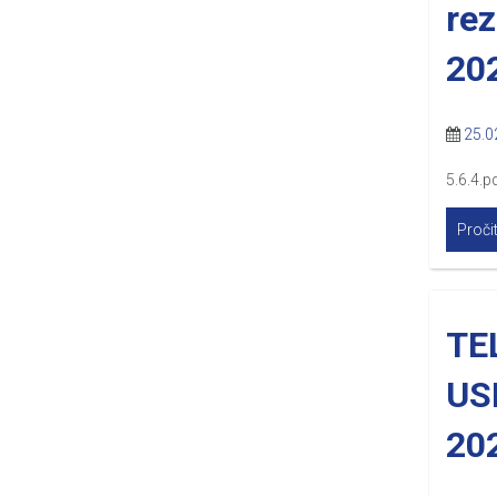
rez
20
25.0
5.6.4.pd
Pročit
TE
US
20