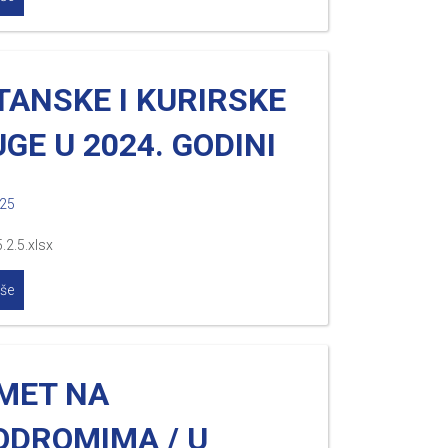
TANSKE I KURIRSKE
GE U 2024. GODINI
025
.2.5.xlsx
iše
MET NA
ODROMIMA / U