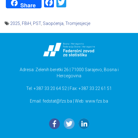
Facebook
Twitter
Share
2025
,
FBiH
,
PST
,
Saopćenja
,
Tromjesjecje
Navigacija
članaka
Adresa: Zelenih beretki 26 | 71000 Sarajevo, Bosna i
Hercegovina
Tel: +387 33 20 64 52 | Fax: +387 33 22 61 51
Email:
fedstat@fzs.ba
| Web: www.fzs.ba