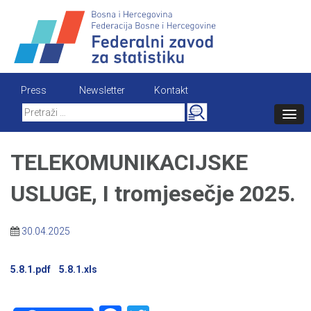
Skip
to
content
Press
Newsletter
Kontakt
Search
for:
TELEKOMUNIKACIJSKE
USLUGE, I tromjesečje 2025.
30.04.2025
5.8.1.pdf
5.8.1.xls