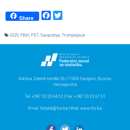
Facebook
Twitter
Share
2025
,
FBiH
,
PST
,
Saopćenja
,
Tromjesjecje
Navigacija
članaka
Adresa: Zelenih beretki 26 | 71000 Sarajevo, Bosna i
Hercegovina
Tel: +387 33 20 64 52 | Fax: +387 33 22 61 51
Email:
fedstat@fzs.ba
| Web: www.fzs.ba