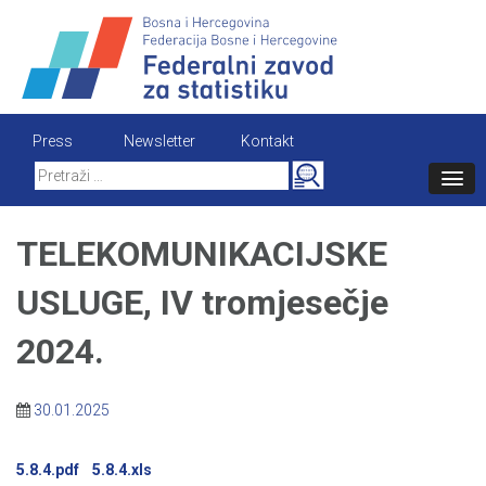
Skip
to
content
Press
Newsletter
Kontakt
Search
for:
TELEKOMUNIKACIJSKE
USLUGE, IV tromjesečje
2024.
30.01.2025
5.8.4.pdf
5.8.4.xls