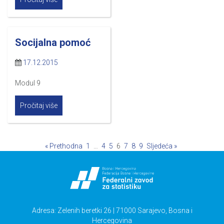
Socijalna pomoć
17.12.2015
Modul 9
Pročitaj više
« Prethodna
1
…
4
5
6
7
8
9
Sljedeća »
Adresa: Zelenih beretki 26 | 71000 Sarajevo, Bosna i
Hercegovina