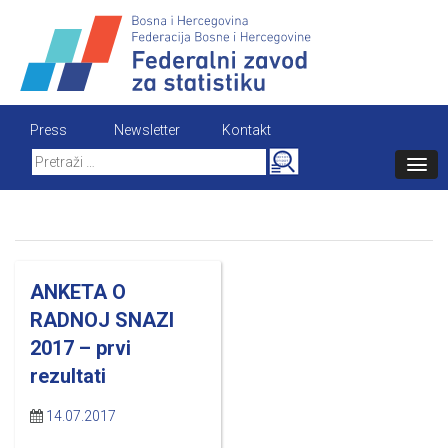
Skip
to
content
Press
Newsletter
Kontakt
Search
for:
ANKETA O
RADNOJ SNAZI
2017 – prvi
rezultati
14.07.2017