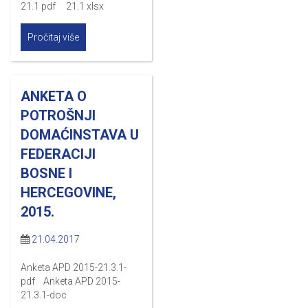
21.1 pdf 21.1 xlsx
Pročitaj više
ANKETA O
POTROŠNJI
DOMAĆINSTAVA U
FEDERACIJI
BOSNE I
HERCEGOVINE,
2015.
21.04.2017
Anketa APD 2015-21.3.1-
pdf Anketa APD 2015-
21.3.1-doc