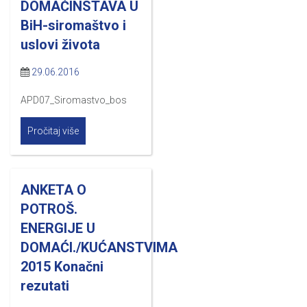
DOMAĆINSTAVA U
BiH-siromaštvo i
uslovi života
29.06.2016
APD07_Siromastvo_bos
Pročitaj više
ANKETA O
POTROŠ.
ENERGIJE U
DOMAĆI./KUĆANSTVIMA
2015 Konačni
rezutati