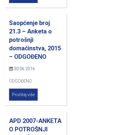
Saopćenje broj
21.3 – Anketa o
potrošnji
domaćinstva, 2015
– ODGOĐENO
30.06.2016
ODGOĐENO
Pročitaj više
APD 2007-ANKETA
O POTROŠNJI