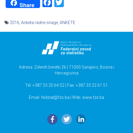
Facebook
Twitter
Share
2016
,
Anketa radne snage
,
ANKETE
Navigacija
članaka
Adresa: Zelenih beretki 26 | 71000 Sarajevo, Bosna i
Hercegovina
Tel: +387 33 20 64 52 | Fax: +387 33 22 61 51
Email:
fedstat@fzs.ba
| Web: www.fzs.ba