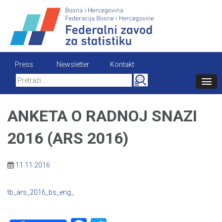
Skip
to
content
Press
Newsletter
Kontakt
Search
for:
ANKETA O RADNOJ SNAZI
2016 (ARS 2016)
11.11.2016
tb_ars_2016_bs_eng_