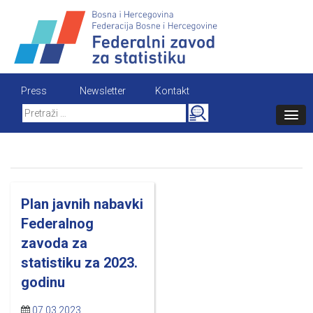
Skip
to
content
Press
Newsletter
Kontakt
Search
for:
Plan javnih nabavki
Federalnog
zavoda za
statistiku za 2023.
godinu
07.03.2023