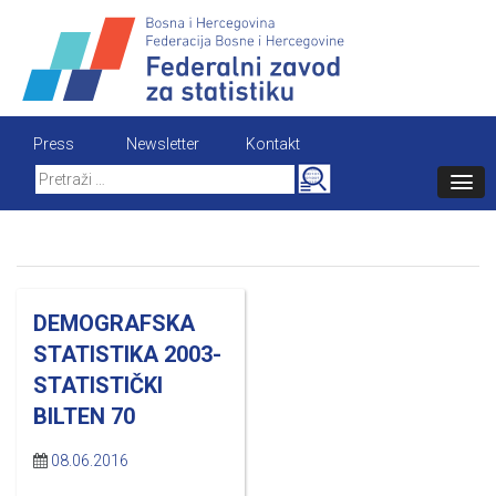
Skip
to
content
Press
Newsletter
Kontakt
Search
for:
DEMOGRAFSKA
STATISTIKA 2003-
STATISTIČKI
BILTEN 70
08.06.2016