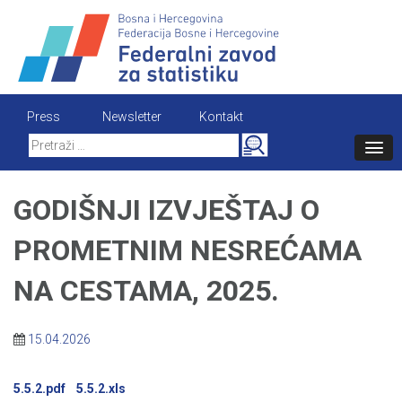
Skip
to
content
Press
Newsletter
Kontakt
Search
for:
GODIŠNJI IZVJEŠTAJ O
PROMETNIM NESREĆAMA
NA CESTAMA, 2025.
15.04.2026
5.5.2.pdf
5.5.2.xls