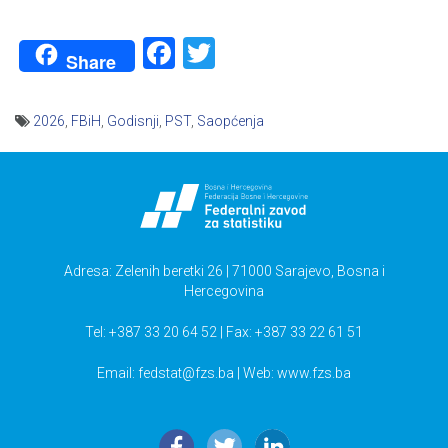
Facebook
Twitter
Share
2026
,
FBiH
,
Godisnji
,
PST
,
Saopćenja
Navigacija
članaka
Adresa: Zelenih beretki 26 | 71000 Sarajevo, Bosna i
Hercegovina
Tel: +387 33 20 64 52 | Fax: +387 33 22 61 51
Email:
fedstat@fzs.ba
| Web: www.fzs.ba