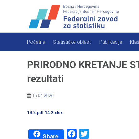
Skip
to
content
Početna
Statističke oblasti
Publikacije
Klas
PRIRODNO KRETANJE ST
rezultati
15.04.2026
14.2.pdf
14.2.xlsx
Facebook
Twitter
Share