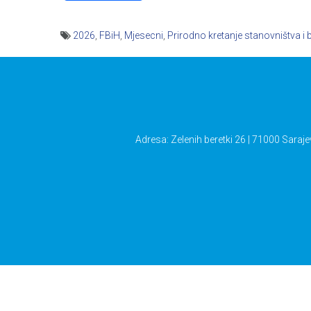
2026
,
FBiH
,
Mjesecni
,
Prirodno kretanje stanovništva i 
Navigacija
članaka
Adresa: Zelenih beretki 26 | 71000 Saraje