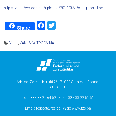
http://fzs.ba/wp-content/uploads/2024/07/Robni-promet.pdf
Facebook
Twitter
Share
Bilteni
,
VANJSKA TRGOVINA
Navigacija
članaka
Adresa: Zelenih beretki 26 | 71000 Sarajevo, Bosna i
Hercegovina
Tel: +387 33 20 64 52 | Fax: +387 33 22 61 51
Email:
fedstat@fzs.ba
| Web: www.fzs.ba