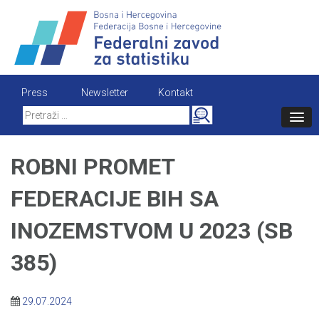
Skip
to
content
Press
Newsletter
Kontakt
Search
for:
ROBNI PROMET
FEDERACIJE BIH SA
INOZEMSTVOM U 2023 (SB
385)
29.07.2024