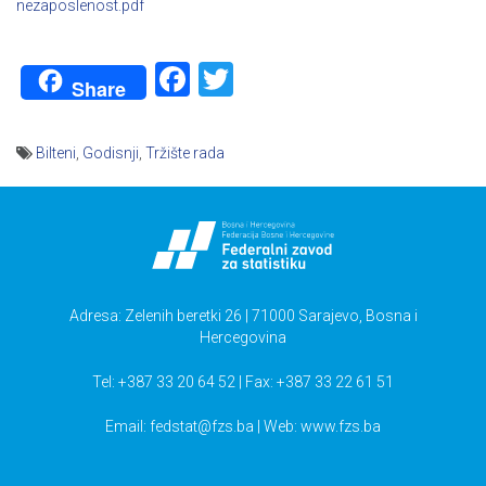
nezaposlenost.pdf
Facebook
Twitter
Share
Bilteni
,
Godisnji
,
Tržište rada
Navigacija
članaka
Adresa: Zelenih beretki 26 | 71000 Sarajevo, Bosna i
Hercegovina
Tel: +387 33 20 64 52 | Fax: +387 33 22 61 51
Email:
fedstat@fzs.ba
| Web: www.fzs.ba