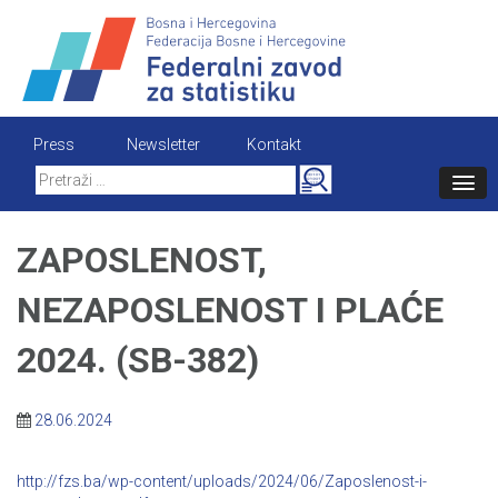
Skip
to
content
Press
Newsletter
Kontakt
Search
for:
ZAPOSLENOST,
NEZAPOSLENOST I PLAĆE
2024. (SB-382)
28.06.2024
http://fzs.ba/wp-content/uploads/2024/06/Zaposlenost-i-