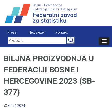
Skip
to
content
Press
Newsletter
Kontakt
Search
for:
BILJNA PROIZVODNJA U
FEDERACIJI BOSNE I
HERCEGOVINE 2023 (SB-
377)
30.04.2024