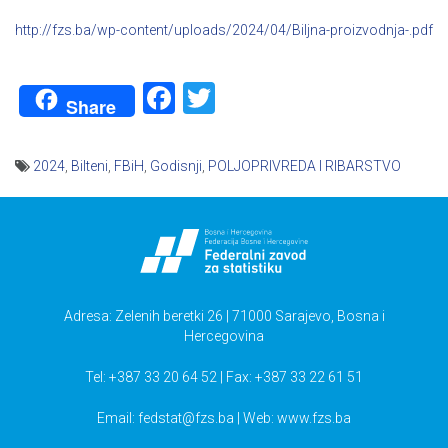
http://fzs.ba/wp-content/uploads/2024/04/Biljna-proizvodnja-.pdf
Facebook
Twitter
Share
2024
,
Bilteni
,
FBiH
,
Godisnji
,
POLJOPRIVREDA I RIBARSTVO
Navigacija
članaka
Adresa: Zelenih beretki 26 | 71000 Sarajevo, Bosna i
Hercegovina
Tel: +387 33 20 64 52 | Fax: +387 33 22 61 51
Email:
fedstat@fzs.ba
| Web: www.fzs.ba