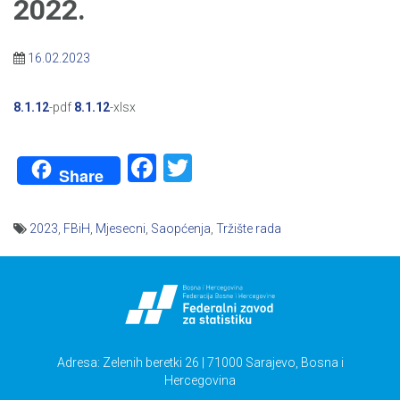
2022.
16.02.2023
8.1.12
-pdf
8.1.12
-xlsx
Facebook
Twitter
Share
2023
,
FBiH
,
Mjesecni
,
Saopćenja
,
Tržište rada
Navigacija
članaka
Adresa: Zelenih beretki 26 | 71000 Sarajevo, Bosna i
Hercegovina