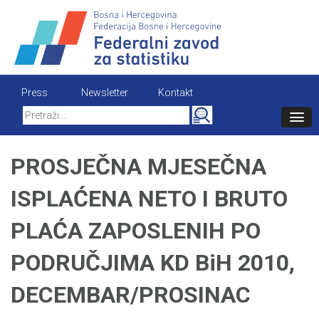
Skip
to
content
Press
Newsletter
Kontakt
Search
for:
PROSJEČNA MJESEČNA
ISPLAĆENA NETO I BRUTO
PLAĆA ZAPOSLENIH PO
PODRUČJIMA KD BiH 2010,
DECEMBAR/PROSINAC