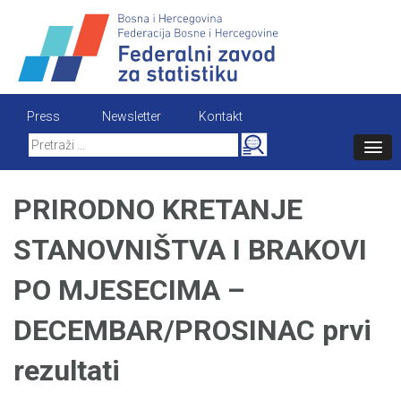
Skip
to
content
Press
Newsletter
Kontakt
Search
for:
PRIRODNO KRETANJE
STANOVNIŠTVA I BRAKOVI
PO MJESECIMA –
DECEMBAR/PROSINAC prvi
rezultati