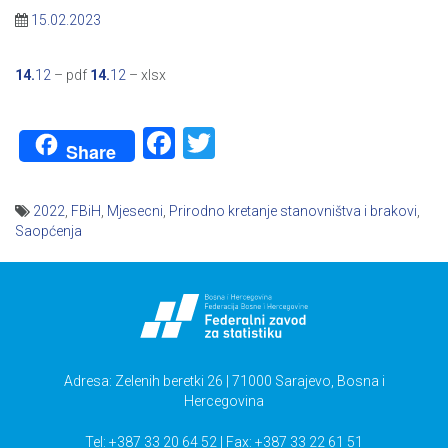
15.02.2023
14.
12
– pdf
14.
12
– xlsx
Facebook
Twitter
Share
2022
,
FBiH
,
Mjesecni
,
Prirodno kretanje stanovništva i brakovi
,
Saopćenja
Navigacija
članaka
Adresa: Zelenih beretki 26 | 71000 Sarajevo, Bosna i
Hercegovina
Tel: +387 33 20 64 52 | Fax: +387 33 22 61 51