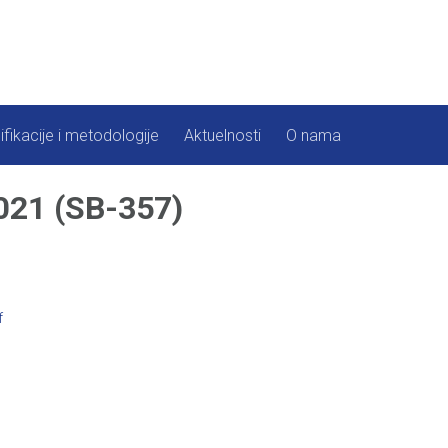
ifikacije i metodologije
Aktuelnosti
O nama
021 (SB-357)
f