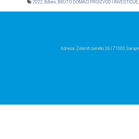
2022
,
Bilteni
,
BRUTO DOMAĆI PROIZVOD I INVESTICIJE
Navigacija
članaka
Adresa: Zelenih beretki 26 | 71000 Saraje