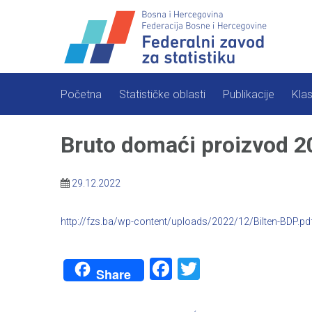
Skip
to
content
Početna
Statističke oblasti
Publikacije
Klas
Bruto domaći proizvod 2
29.12.2022
http://fzs.ba/wp-content/uploads/2022/12/Bilten-BDP.pd
Facebook
Twitter
Share