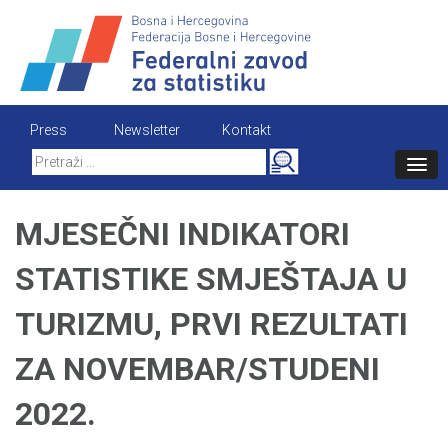
Skip
to
content
Press
Newsletter
Kontakt
Search
for:
MJESEČNI INDIKATORI
STATISTIKE SMJEŠTAJA U
TURIZMU, PRVI REZULTATI
ZA NOVEMBAR/STUDENI
2022.