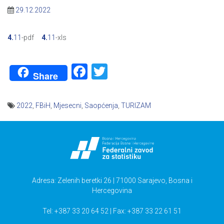
29.12.2022
4.
11
-pdf
4.
11
-xls
Facebook
Twitter
Share
2022
,
FBiH
,
Mjesecni
,
Saopćenja
,
TURIZAM
Navigacija
članaka
Adresa: Zelenih beretki 26 | 71000 Sarajevo, Bosna i
Hercegovina
Tel: +387 33 20 64 52 | Fax: +387 33 22 61 51