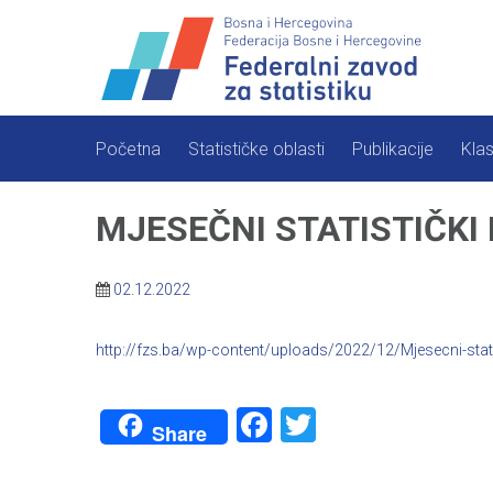
Skip
to
content
Početna
Statističke oblasti
Publikacije
Klas
MJESEČNI STATISTIČKI 
02.12.2022
http://fzs.ba/wp-content/uploads/2022/12/Mjesecni-statis
Facebook
Twitter
Share