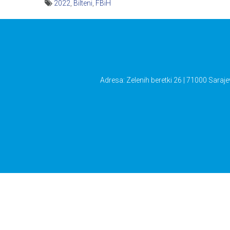
2022
,
Bilteni
,
FBiH
Navigacija
članaka
Adresa: Zelenih beretki 26 | 71000 Saraje