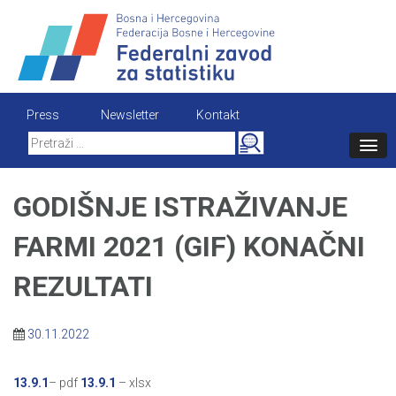
Skip
to
content
Press
Newsletter
Kontakt
Search
for:
GODIŠNJE ISTRAŽIVANJE
FARMI 2021 (GIF) KONAČNI
REZULTATI
30.11.2022
13.9.1
– pdf
13.9.1
– xlsx