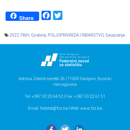
Facebook
Twitter
Share
2022
,
FBiH
,
Godisnji
,
POLJOPRIVREDA I RIBARSTVO
,
Saopćenja
Navigacija
članaka
Adresa: Zelenih beretki 26 | 71000 Sarajevo, Bosna i
Hercegovina
Tel: +387 33 20 64 52 | Fax: +387 33 22 61 51
Email:
fedstat@fzs.ba
| Web: www.fzs.ba