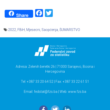
Facebook
Twitter
Share
2022
,
FBiH
,
Mjesecni
,
Saopćenja
,
ŠUMARSTVO
Navigacija
članaka
Adresa: Zelenih beretki 26 | 71000 Sarajevo, Bosna i
Hercegovina
Tel: +387 33 20 64 52 | Fax: +387 33 22 61 51
Email:
fedstat@fzs.ba
| Web: www.fzs.ba