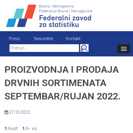
Skip
to
content
Press
Newsletter
Kontakt
Search
for:
PROIZVODNJA I PRODAJA
DRVNIH SORTIMENATA
SEPTEMBAR/RUJAN 2022.
27.10.2022
1.
9
-pdf
1.
9
– xls