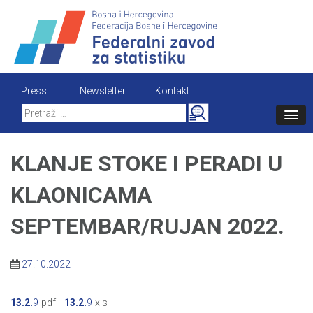
Skip
to
content
Press
Newsletter
Kontakt
Search
for:
KLANJE STOKE I PERADI U
KLAONICAMA
SEPTEMBAR/RUJAN 2022.
27.10.2022
13.2.
9
-pdf
13.2.
9
-xls