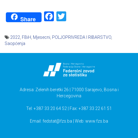
Facebook
Twitter
Share
2022
,
FBiH
,
Mjesecni
,
POLJOPRIVREDA I RIBARSTVO
,
Saopćenja
Navigacija
članaka
Adresa: Zelenih beretki 26 | 71000 Sarajevo, Bosna i
Hercegovina
Tel: +387 33 20 64 52 | Fax: +387 33 22 61 51
Email:
fedstat@fzs.ba
| Web: www.fzs.ba