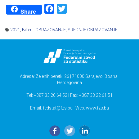
Facebook
Twitter
Share
2021
,
Bilteni
,
OBRAZOVANJE
,
SREDNJE OBRAZOVANJE
Navigacija
članaka
Adresa: Zelenih beretki 26 | 71000 Sarajevo, Bosna i
Hercegovina
Tel: +387 33 20 64 52 | Fax: +387 33 22 61 51
Email:
fedstat@fzs.ba
| Web: www.fzs.ba