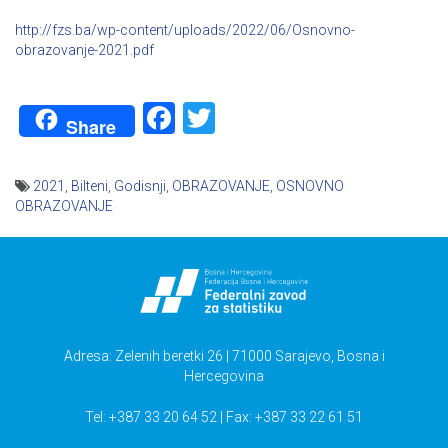
http://fzs.ba/wp-content/uploads/2022/06/Osnovno-
obrazovanje-2021.pdf
Facebook
Twitter
Share
2021
,
Bilteni
,
Godisnji
,
OBRAZOVANJE
,
OSNOVNO
OBRAZOVANJE
Navigacija
članaka
Adresa: Zelenih beretki 26 | 71000 Sarajevo, Bosna i
Hercegovina
Tel: +387 33 20 64 52 | Fax: +387 33 22 61 51