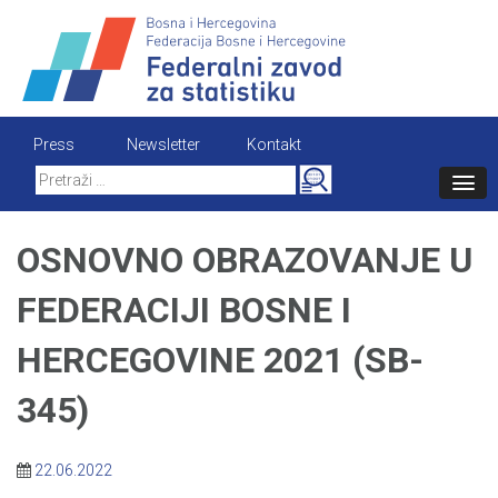
Skip
to
content
Press
Newsletter
Kontakt
Search
for:
OSNOVNO OBRAZOVANJE U
FEDERACIJI BOSNE I
HERCEGOVINE 2021 (SB-
345)
22.06.2022