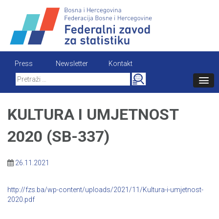
Skip
to
content
Press
Newsletter
Kontakt
Search
for:
KULTURA I UMJETNOST
2020 (SB-337)
26.11.2021
http://fzs.ba/wp-content/uploads/2021/11/Kultura-i-umjetnost-
2020.pdf