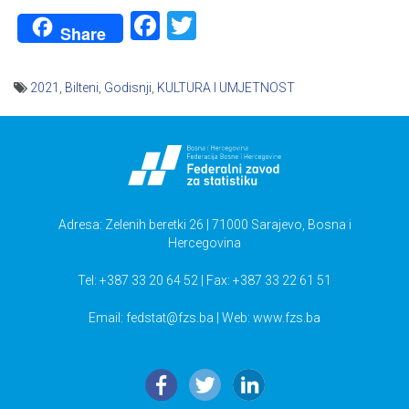
Facebook
Twitter
Share
2021
,
Bilteni
,
Godisnji
,
KULTURA I UMJETNOST
Navigacija
članaka
Adresa: Zelenih beretki 26 | 71000 Sarajevo, Bosna i
Hercegovina
Tel: +387 33 20 64 52 | Fax: +387 33 22 61 51
Email:
fedstat@fzs.ba
| Web: www.fzs.ba