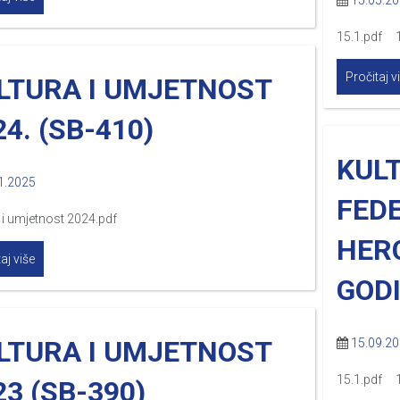
15.05.2
15.1.pdf 1
Pročitaj v
LTURA I UMJETNOST
24. (SB-410)
KUL
1.2025
FEDE
 i umjetnost 2024.pdf
HERC
aj više
GODI
LTURA I UMJETNOST
15.09.2
15.1.pdf 1
23 (SB-390)