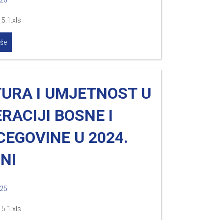
026
5.1.xls
iše
TURA I UMJETNOST U
RACIJI BOSNE I
EGOVINE U 2024.
NI
025
5.1.xls