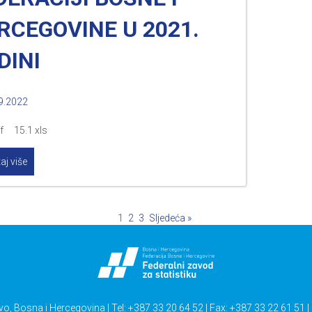
RCEGOVINE U 2021.
DINI
9.2022
df 15.1 xls
aj više
1
2
3
Sljedeća »
vo, Bosna i Hercegovina | Tel: +387 33 20 64 52 | Fax: +387 33 22 61 51 |