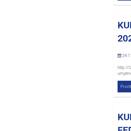
KU
20
24.1
http://
umjetn
Pročit
KU
FE