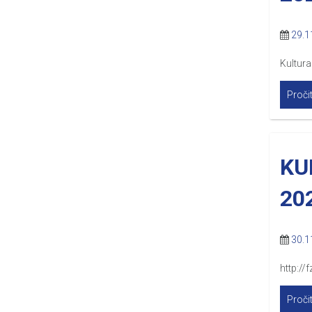
29.1
Kultura
Pročit
KU
20
30.1
http:/
Pročit