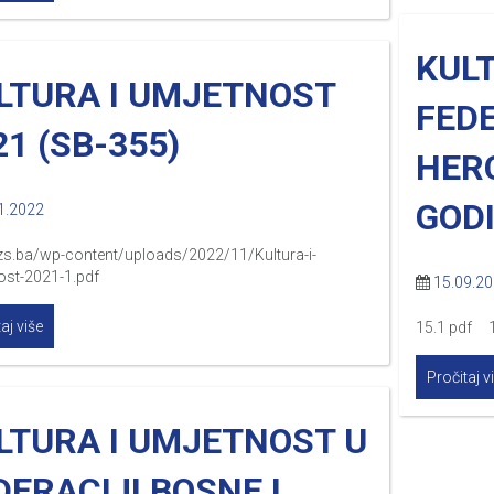
KUL
LTURA I UMJETNOST
FEDE
21 (SB-355)
HERC
GODI
1.2022
fzs.ba/wp-content/uploads/2022/11/Kultura-i-
ost-2021-1.pdf
15.09.2
aj više
15.1 pdf 1
Pročitaj v
LTURA I UMJETNOST U
DERACIJI BOSNE I