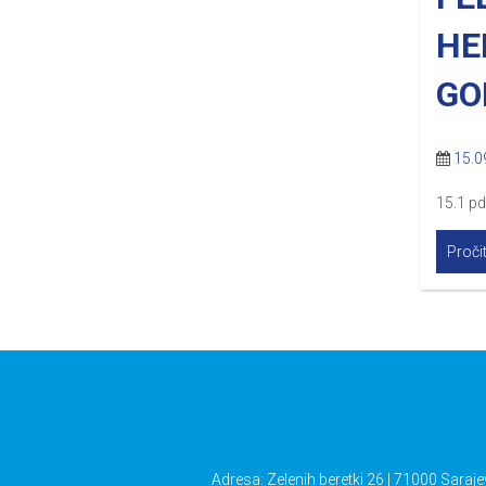
HE
GO
15.0
15.1 p
Pročit
Adresa: Zelenih beretki 26 | 71000 Saraje