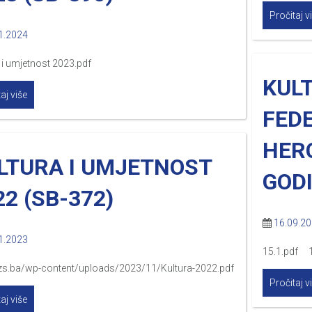
Pročitaj v
1.2024
 i umjetnost 2023.pdf
KUL
aj više
FEDE
HERC
LTURA I UMJETNOST
GODI
22 (SB-372)
16.09.2
1.2023
15.1.pdf 1
/fzs.ba/wp-content/uploads/2023/11/Kultura-2022.pdf
Pročitaj v
aj više