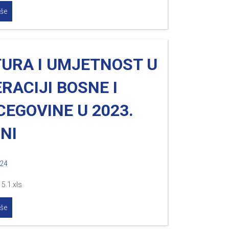
iše
TURA I UMJETNOST U
RACIJI BOSNE I
EGOVINE U 2023.
NI
024
5.1.xls
iše