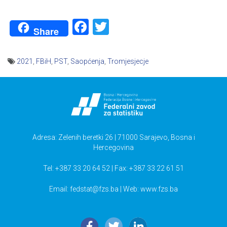
Facebook
Twitter
Share
2021
,
FBiH
,
PST
,
Saopćenja
,
Tromjesjecje
Navigacija
članaka
Adresa: Zelenih beretki 26 | 71000 Sarajevo, Bosna i
Hercegovina
Tel: +387 33 20 64 52 | Fax: +387 33 22 61 51
Email:
fedstat@fzs.ba
| Web: www.fzs.ba