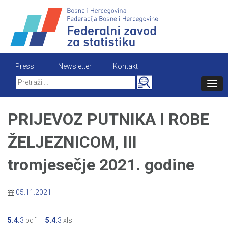
Skip
to
content
Press
Newsletter
Kontakt
Search
for:
PRIJEVOZ PUTNIKA I ROBE
ŽELJEZNICOM, III
tromjesečje 2021. godine
05.11.2021
5.4.
3
pdf
5.4.
3
xls