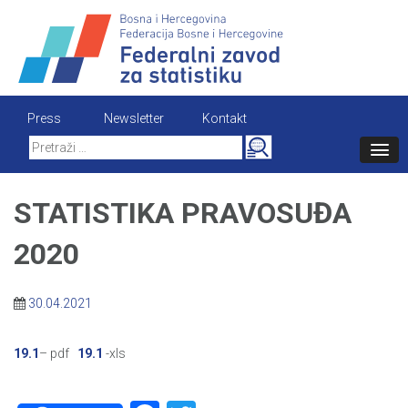
Skip
to
content
Press
Newsletter
Kontakt
Search
for:
STATISTIKA PRAVOSUĐA
2020
30.04.2021
19.1
– pdf
19.1
-xls