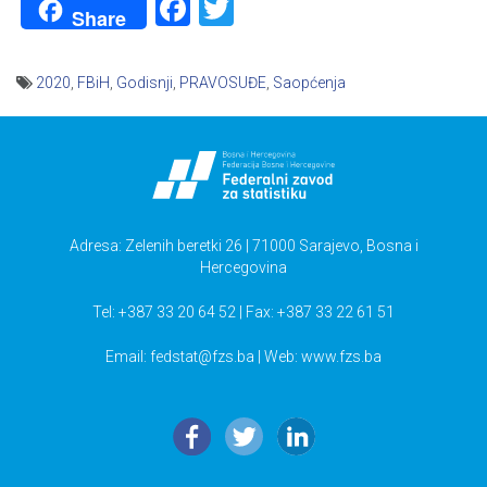
Facebook
Twitter
Share
2020
,
FBiH
,
Godisnji
,
PRAVOSUĐE
,
Saopćenja
Navigacija
članaka
Adresa: Zelenih beretki 26 | 71000 Sarajevo, Bosna i
Hercegovina
Tel: +387 33 20 64 52 | Fax: +387 33 22 61 51
Email:
fedstat@fzs.ba
| Web: www.fzs.ba