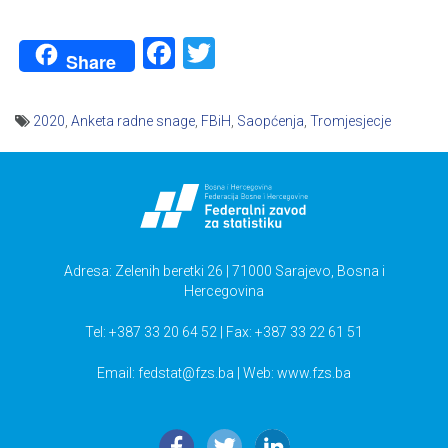
Facebook
Twitter
Share
2020
,
Anketa radne snage
,
FBiH
,
Saopćenja
,
Tromjesjecje
Navigacija
članaka
Adresa: Zelenih beretki 26 | 71000 Sarajevo, Bosna i
Hercegovina
Tel: +387 33 20 64 52 | Fax: +387 33 22 61 51
Email:
fedstat@fzs.ba
| Web: www.fzs.ba