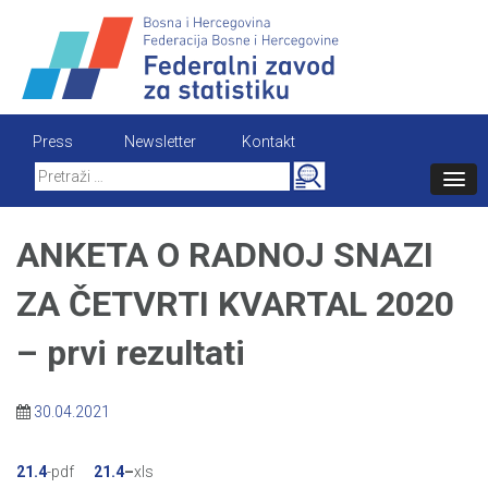
Skip
to
content
Press
Newsletter
Kontakt
Search
for:
ANKETA O RADNOJ SNAZI
ZA ČETVRTI KVARTAL 2020
– prvi rezultati
30.04.2021
21.4
-pdf
21.4
–
xls