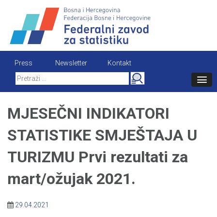
Skip
to
content
Press
Newsletter
Kontakt
Search
for:
MJESEČNI INDIKATORI
STATISTIKE SMJEŠTAJA U
TURIZMU Prvi rezultati za
mart/ožujak 2021.
29.04.2021