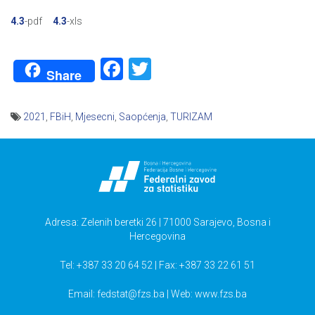
4.3
-pdf
4.3
-xls
Facebook
Twitter
Share
2021
,
FBiH
,
Mjesecni
,
Saopćenja
,
TURIZAM
Navigacija
članaka
Adresa: Zelenih beretki 26 | 71000 Sarajevo, Bosna i
Hercegovina
Tel: +387 33 20 64 52 | Fax: +387 33 22 61 51
Email:
fedstat@fzs.ba
| Web: www.fzs.ba