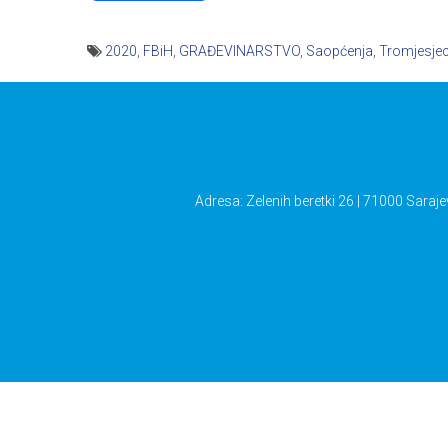
2020
,
FBiH
,
GRAĐEVINARSTVO
,
Saopćenja
,
Tromjesjec
Navigacija
članaka
Adresa: Zelenih beretki 26 | 71000 Saraje