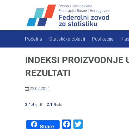
Skip
to
content
Početna
Statističke oblasti
Publikacije
Klas
INDEKSI PROIZVODNJE 
REZULTATI
22.02.2021
2.1.4
-pdf
2.1.4
-xls
Facebook
Twitter
Share