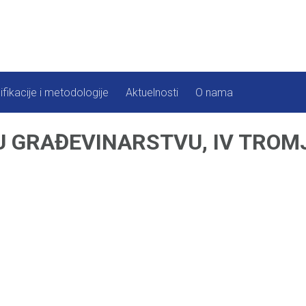
ifikacije i metodologije
Aktuelnosti
O nama
U GRAĐEVINARSTVU, IV TROMJ