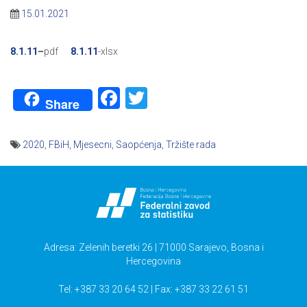
15.01.2021
8.1.11
–
pdf
8.1.11
-xlsx
Facebook
Twitter
Share
2020
,
FBiH
,
Mjesecni
,
Saopćenja
,
Tržište rada
Navigacija
članaka
Adresa: Zelenih beretki 26 | 71000 Sarajevo, Bosna i
Hercegovina
Tel: +387 33 20 64 52 | Fax: +387 33 22 61 51