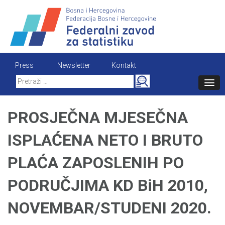
Skip
to
content
Press
Newsletter
Kontakt
Search
for:
PROSJEČNA MJESEČNA
ISPLAĆENA NETO I BRUTO
PLAĆA ZAPOSLENIH PO
PODRUČJIMA KD BiH 2010,
NOVEMBAR/STUDENI 2020.