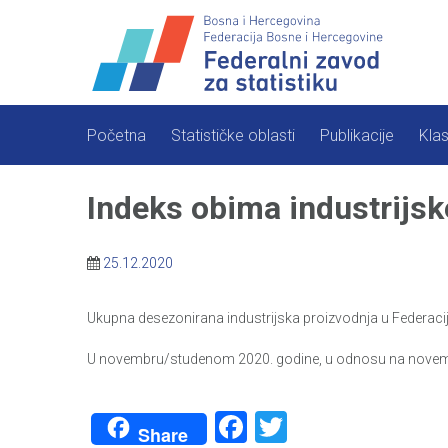
Skip
to
content
Početna
Statističke oblasti
Publikacije
Klas
Indeks obima industrijs
25.12.2020
Ukupna desezonirana industrijska proizvodnja u Federaci
U novembru/studenom 2020. godine, u odnosu na novembar/
Facebook
Twitter
Share