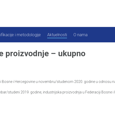
ifikacije i metodologije
Aktuelnosti
O nama
ke proizvodnje – ukupno
ji Bosne i Hercegovine u novembru/studenom 2020. godine u odnosu na 
studeni 2019. godine, industrijska proizvodnja u Federaciji Bosne i H