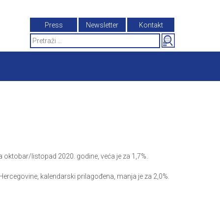
Press
Newsletter
Kontakt
Search
for:
oktobar/listopad 2020. godine, veća je za 1,7%.
ercegovine, kalendarski prilagođena, manja je za 2,0%.