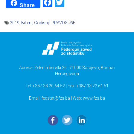
Facebook
Twitter
Share
2019
,
Bilteni
,
Godisnji
,
PRAVOSUĐE
Navigacija
članaka
Adresa: Zelenih beretki 26 | 71000 Sarajevo, Bosna i
Hercegovina
Tel: +387 33 20 64 52 | Fax: +387 33 22 61 51
Email:
fedstat@fzs.ba
| Web: www.fzs.ba