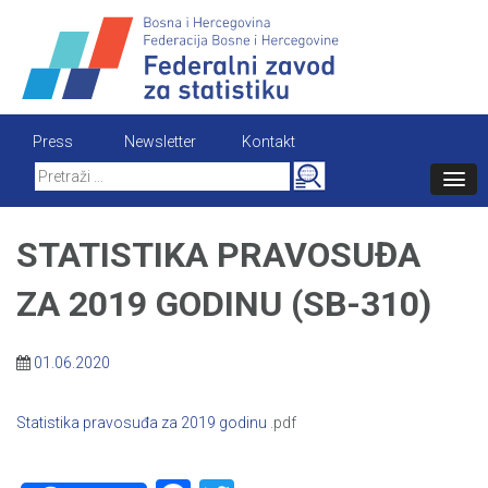
Skip
to
content
Press
Newsletter
Kontakt
Search
for:
STATISTIKA PRAVOSUĐA
ZA 2019 GODINU (SB-310)
01.06.2020
Statistika pravosuđa za 2019 godinu
.pdf