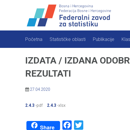
Skip
to
content
Početna
Statističke oblasti
Publikacije
Klas
IZDATA / IZDANA ODOB
REZULTATI
27.04.2020
2.4.3
-pdf
2.4.3
-xlsx
Facebook
Twitter
Share