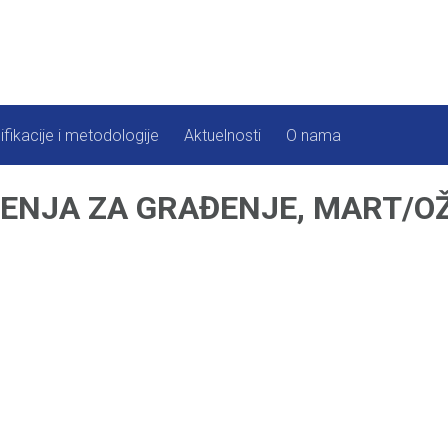
ifikacije i metodologije
Aktuelnosti
O nama
RENJA ZA GRAĐENJE, MART/OŽ