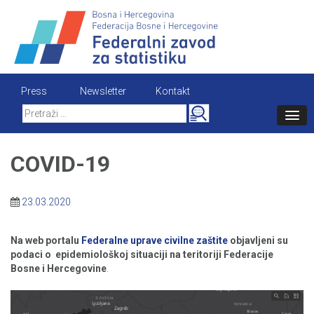
Skip
to
content
Press
Newsletter
Kontakt
Search
for:
COVID-19
23.03.2020
Na web portalu
Federalne uprave civilne zaštite
objavljeni su
podaci o epidemiološkoj situaciji na teritoriji Federacije
Bosne i Hercegovine
.