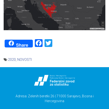
Facebook
Twitter
Share
2020
,
NOVOSTI
Navigacija
članaka
Adresa: Zelenih beretki 26 | 71000 Sarajevo, Bosna i
Hercegovina