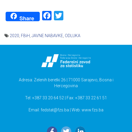
Facebook
Twitter
Share
2020
,
FBiH
,
JAVNE NABAVKE
,
ODLUKA
Navigacija
članaka
Adresa: Zelenih beretki 26 | 71000 Sarajevo, Bosna i
Hercegovina
Tel: +387 33 20 64 52 | Fax: +387 33 22 61 51
Email:
fedstat@fzs.ba
| Web: www.fzs.ba