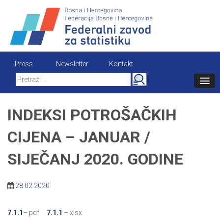
Skip
to
content
Press
Newsletter
Kontakt
Search
for:
INDEKSI POTROŠAČKIH
CIJENA – JANUAR /
SIJEČANJ 2020. GODINE
28.02.2020
7.1.1
– pdf
7.1.1
– xlsx