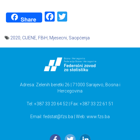
Facebook
Twitter
Share
2020
,
CIJENE
,
FBiH
,
Mjesecni
,
Saopćenja
Navigacija
članaka
Adresa: Zelenih beretki 26 | 71000 Sarajevo, Bosna i
Hercegovina
Tel: +387 33 20 64 52 | Fax: +387 33 22 61 51
Email:
fedstat@fzs.ba
| Web: www.fzs.ba