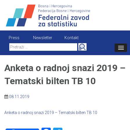
Skip
to
content
Press
Newsletter
Kontakt
Search
for:
Anketa o radnoj snazi 2019 –
Tematski bilten TB 10
08.11.2019
Anketa o radnoj snazi 2019 – Tematski bilten TB 10