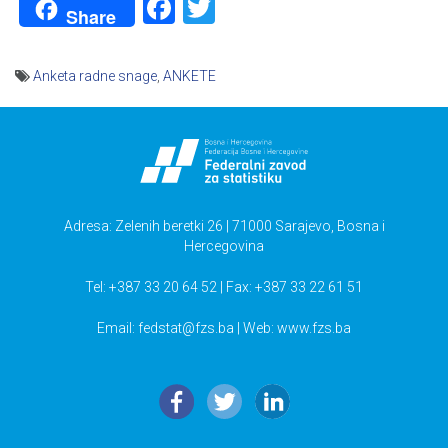
Facebook
Twitter
Share
Anketa radne snage
,
ANKETE
Navigacija
članaka
Adresa: Zelenih beretki 26 | 71000 Sarajevo, Bosna i
Hercegovina
Tel: +387 33 20 64 52 | Fax: +387 33 22 61 51
Email:
fedstat@fzs.ba
| Web: www.fzs.ba