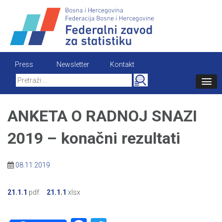
Skip
to
content
Press
Newsletter
Kontakt
Search
for:
ANKETA O RADNOJ SNAZI
2019 – konačni rezultati
08.11.2019
21.1.1
pdf
21.1.1
xlsx