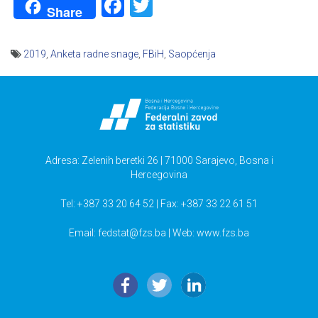
Facebook
Twitter
Share
2019
,
Anketa radne snage
,
FBiH
,
Saopćenja
Navigacija
članaka
Adresa: Zelenih beretki 26 | 71000 Sarajevo, Bosna i
Hercegovina
Tel: +387 33 20 64 52 | Fax: +387 33 22 61 51
Email:
fedstat@fzs.ba
| Web: www.fzs.ba