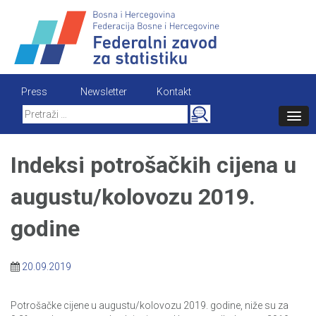
Skip
to
content
Press
Newsletter
Kontakt
Search
for:
Indeksi potrošačkih cijena u
augustu/kolovozu 2019.
godine
20.09.2019
Potrošačke cijene u augustu/kolovozu 2019. godine, niže su za