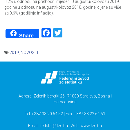
0,2% u odnosu na prethodni mjesec. U augustu/kolovozu 2019.
godine u odnosu na august/kolovoz 2018. godine, cijene su više
za 0,6% (godišnja inflacija).
Facebook
Twitter
Share
2019
,
NOVOSTI
Navigacija
članaka
Adresa: Zelenih beretki 26 | 71000 Sarajevo, Bosna i
Hercegovina
Tel: +387 33 20 64 52 | Fax: +387 33 22 61 51
Email:
fedstat@fzs.ba
| Web: www.fzs.ba