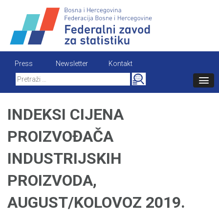
Skip
to
content
Press
Newsletter
Kontakt
Search
for:
INDEKSI CIJENA
PROIZVOĐAČA
INDUSTRIJSKIH
PROIZVODA,
AUGUST/KOLOVOZ 2019.