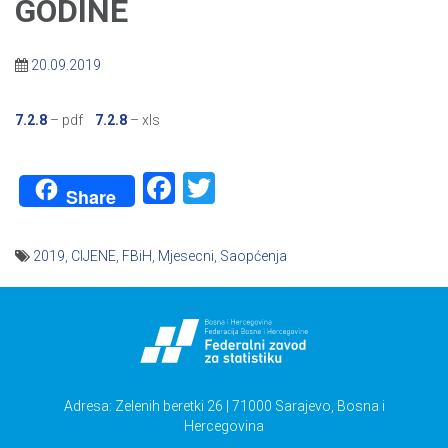
GODINE
20.09.2019
7.2.8
– pdf
7.2.8
– xls
Facebook
Twitter
Share
2019
,
CIJENE
,
FBiH
,
Mjesecni
,
Saopćenja
Navigacija
članaka
Adresa: Zelenih beretki 26 | 71000 Sarajevo, Bosna i
Hercegovina