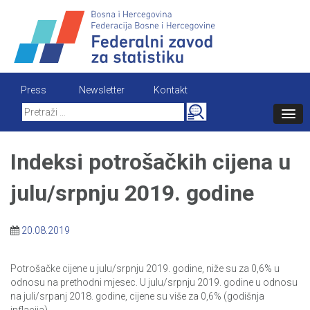
Skip
to
content
Press
Newsletter
Kontakt
Search
for:
Indeksi potrošačkih cijena u
julu/srpnju 2019. godine
20.08.2019
Potrošačke cijene u julu/srpnju 2019. godine, niže su za 0,6% u
odnosu na prethodni mjesec. U julu/srpnju 2019. godine u odnosu
na juli/srpanj 2018. godine, cijene su više za 0,6% (godišnja