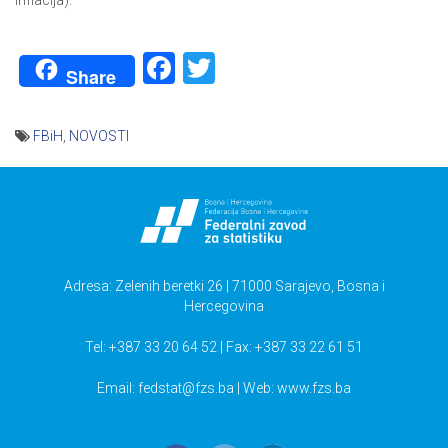
inflacija).
Facebook
Twitter
Share
FBiH
,
NOVOSTI
Navigacija
članaka
Adresa: Zelenih beretki 26 | 71000 Sarajevo, Bosna i
Hercegovina
Tel: +387 33 20 64 52 | Fax: +387 33 22 61 51
Email:
fedstat@fzs.ba
| Web: www.fzs.ba