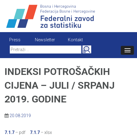
Skip
to
content
Press
Newsletter
Kontakt
Search
for:
INDEKSI POTROŠAČKIH
CIJENA – JULI / SRPANJ
2019. GODINE
20.08.2019
7.1.7
– pdf
7.1.7
– xlsx