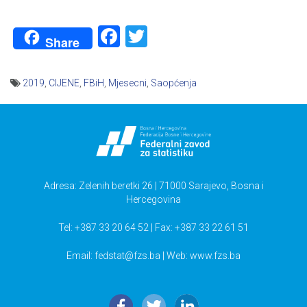
Facebook
Twitter
Share
2019
,
CIJENE
,
FBiH
,
Mjesecni
,
Saopćenja
Navigacija
članaka
Adresa: Zelenih beretki 26 | 71000 Sarajevo, Bosna i
Hercegovina
Tel: +387 33 20 64 52 | Fax: +387 33 22 61 51
Email:
fedstat@fzs.ba
| Web: www.fzs.ba