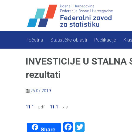
Skip
to
content
Početna
Statističke oblasti
Publikacije
Klas
INVESTICIJE U STALNA S
rezultati
25.07.2019
11.1
– pdf
11.1
– xls
Facebook
Twitter
Share