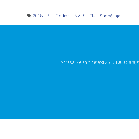
2018
,
FBiH
,
Godisnji
,
INVESTICIJE
,
Saopćenja
Navigacija
članaka
Adresa: Zelenih beretki 26 | 71000 Saraje