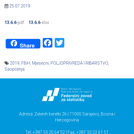
25.07.2019
13.6.6
-pdf
13.6.6
-xlsx
Facebook
Twitter
Share
2019
,
FBiH
,
Mjesecni
,
POLJOPRIVREDA I RIBARSTVO
,
Saopćenja
Navigacija
članaka
Adresa: Zelenih beretki 26 | 71000 Sarajevo, Bosna i
Hercegovina
Tel: +387 33 20 64 52 | Fax: +387 33 22 61 51