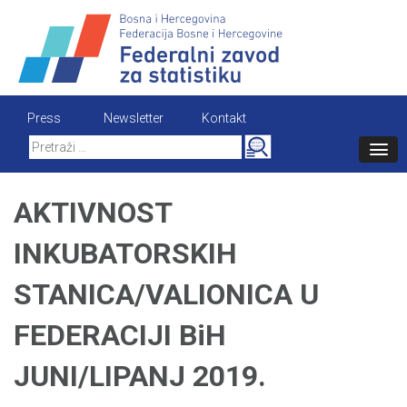
Skip
to
content
Press
Newsletter
Kontakt
Search
for:
AKTIVNOST
INKUBATORSKIH
STANICA/VALIONICA U
FEDERACIJI BiH
JUNI/LIPANJ 2019.